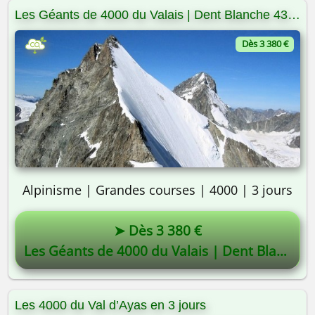
Les Géants de 4000 du Valais | Dent Blanche 4357m | Zinalrothorn 4222m | Ober Gabelhorn 4063m | Weisshorn 4505m |
Dès 3 380 €
Alpinisme | Grandes courses | 4000 | 3 jours
➤ Dès 3 380 €
Les Géants de 4000 du Valais | Dent Blanche 4357m | Zinalrothorn 4222m | Ober Gabelhorn 4063m | Weisshorn 4505m |
Les 4000 du Val d’Ayas en 3 jours