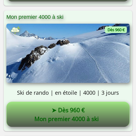
Pourquoi pas vous ? 😎
Mon premier 4000 à ski
Guides Alta-Via 😎
Dès 960 €
Ski de rando | en étoile | 4000 | 3 jours
➤ Dès 960 €
Mon premier 4000 à ski