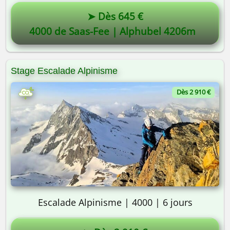
➤ Dès 645 €
4000 de Saas-Fee | Alphubel 4206m
Stage Escalade Alpinisme
Dès 2 910 €
Escalade Alpinisme | 4000 | 6 jours