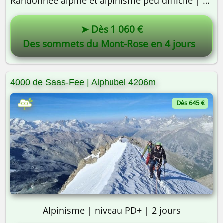
Randonnée alpine et alpinisme peu difficile | 4 jours
➤ Dès 1 060 €
Des sommets du Mont-Rose en 4 jours
4000 de Saas-Fee | Alphubel 4206m
Dès 645 €
Alpinisme | niveau PD+ | 2 jours